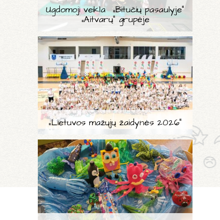
Ugdomoji veikla „Bitučių pasaulyje“
„Aitvarų“ grupėje
„Lietuvos mažųjų žaidynės 2026“