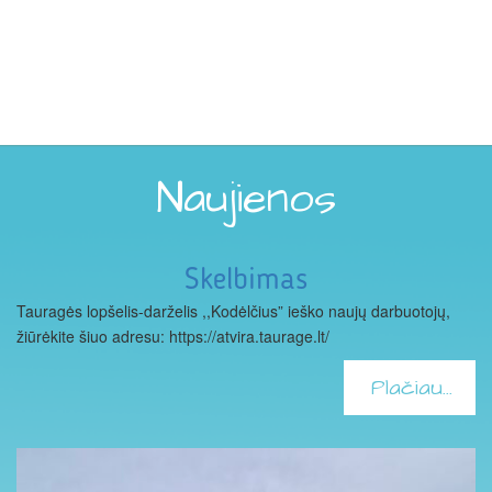
Naujienos
Skelbimas
Tauragės lopšelis-darželis ,,Kodėlčius” ieško naujų darbuotojų,
žiūrėkite šiuo adresu: https://atvira.taurage.lt/
Plačiau...