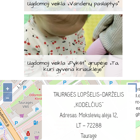
Ugdomoji veikla „Vandenų paslaptys“
Ugdomoji veikla „Pykšt“ grupėje „Ta,
kuri gyvena kriauklėje“
+
⤢
"v
TAURAGĖS LOPŠELIS-DARŽELIS
s=d.c
−
s.src
„KODĖLČIUS“
d.he
heigh
Adresas: Moksleivių alėja 12,
LT – 72288
Tauragė