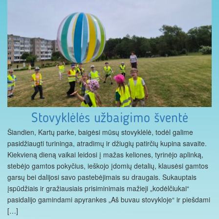
Stovyklėlės užbaigimo šventė
Šiandien, Kartų parke, baigėsi mūsų stovyklėlė, todėl galime
pasidžiaugti turininga, atradimų ir džiugių patirčių kupina savaite.
Kiekvieną dieną vaikai leidosi į mažas keliones, tyrinėjo aplinką,
stebėjo gamtos pokyčius, ieškojo įdomių detalių, klausėsi gamtos
garsų bei dalijosi savo pastebėjimais su draugais. Sukauptais
įspūdžiais ir gražiausiais prisiminimais mažieji „kodėlčiukai“
pasidalijo gamindami apyrankes „Aš buvau stovykloje“ ir piešdami
[…]