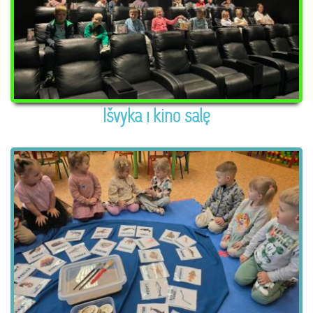
Išvyka į kino salę