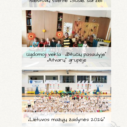
Išleistuvių šventė „Sudie, darželi“
Ugdomoji veikla „Bitučių pasaulyje“
„Aitvarų“ grupėje
„Lietuvos mažųjų žaidynės 2026“