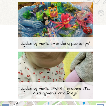
Ugdomoji veikla „Vandenų paslaptys“
Ugdomoji veikla „Pykšt“ grupėje „Ta,
kuri gyvena kriauklėje“