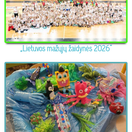
„Lietuvos mažųjų žaidynės 2026“