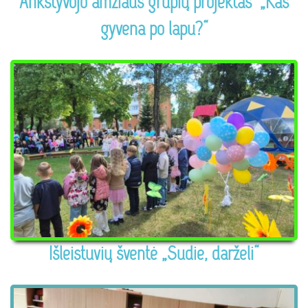
Ankstyvojo amžiaus grupių projektas „Kas
gyvena po lapu?“
Išleistuvių šventė „Sudie, darželi“