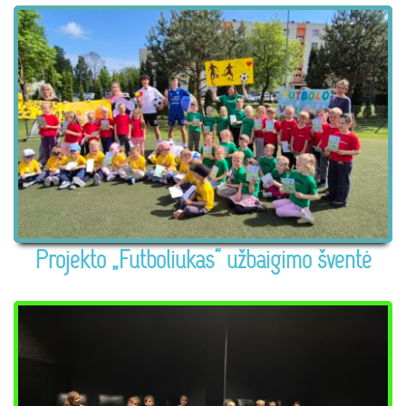
Projekto „Futboliukas“ užbaigimo šventė