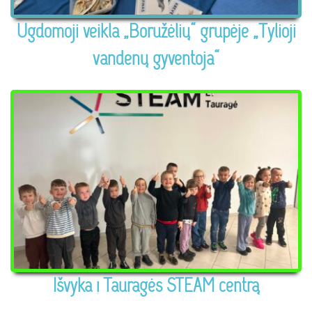
Ugdomoji veikla „Boružėlių“ grupėje „Tylioji
vandenų gyventoja“
Išvyka į Tauragės STEAM centrą