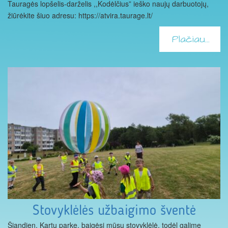
Tauragės lopšelis-darželis ,,Kodėlčius” ieško naujų darbuotojų,
žiūrėkite šiuo adresu: https://atvira.taurage.lt/
Plačiau...
Stovyklėlės užbaigimo šventė
Šiandien, Kartų parke, baigėsi mūsų stovyklėlė, todėl galime