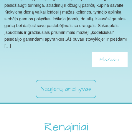
pasidžiaugti turininga, atradimų ir džiugių patirčių kupina savaite.
Kiekvieną dieną vaikai leidosi į mažas keliones, tyrinėjo aplinką,
stebėjo gamtos pokyčius, ieškojo įdomių detalių, klausėsi gamtos
garsų bei dalijosi savo pastebėjimais su draugais. Sukauptais
įspūdžiais ir gražiausiais prisiminimais mažieji „kodėlčiukai“
pasidalijo gamindami apyrankes „Aš buvau stovykloje“ ir piešdami
[…]
Plačiau...
Naujienų archyvas
Renginiai