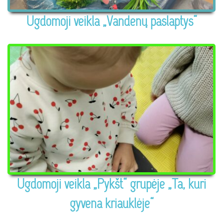
Ugdomoji veikla „Vandenų paslaptys“
Ugdomoji veikla „Pykšt“ grupėje „Ta, kuri
gyvena kriauklėje“