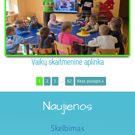
Vaikų skaitmeninė aplinka
…
1
2
3
62
Kitas puslapis »
Naujienos
Skelbimas