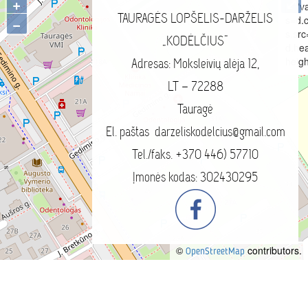
+
⤢
"v
TAURAGĖS LOPŠELIS-DARŽELIS
s=d.c
−
s.src
„KODĖLČIUS“
d.he
heigh
Adresas: Moksleivių alėja 12,
LT – 72288
Tauragė
El. paštas darzeliskodelcius@gmail.com
Tel./faks. +370 446) 57710
Įmonės kodas: 302430295
©
contributors.
OpenStreetMap
Visos teisės saugomos © 2015
www.kodelciusld.lt
,
SEO
Svetainių kūrimas
www.internetsolutions.lt