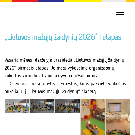
„Lietuvos mažųjų žaidynių 2026“ I etapas
Vasario mėnesį darželyje prasideda „Lietuvos mažųjų žaidynių
2026“ pirmasis etapas. Jo metu vykdysime organizatorių
sukurtus virtualius fizinio aktyvumo užsiėmimus.
I užsiėmimą pristato Gytis ir Ernestas, kuris pakvietė vaikučius
nukeliauti į „Lietuvos mažųjų žaidynių“ planetą.