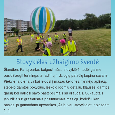
Stovyklėlės užbaigimo šventė
Šiandien, Kartų parke, baigėsi mūsų stovyklėlė, todėl galime
pasidžiaugti turininga, atradimų ir džiugių patirčių kupina savaite.
Kiekvieną dieną vaikai leidosi į mažas keliones, tyrinėjo aplinką,
stebėjo gamtos pokyčius, ieškojo įdomių detalių, klausėsi gamtos
garsų bei dalijosi savo pastebėjimais su draugais. Sukauptais
įspūdžiais ir gražiausiais prisiminimais mažieji „kodėlčiukai“
pasidalijo gamindami apyrankes „Aš buvau stovykloje“ ir piešdami
[…]