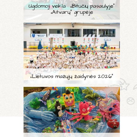
Ugdomoji veikla „Bitučių pasaulyje“
„Aitvarų“ grupėje
„Lietuvos mažųjų žaidynės 2026“