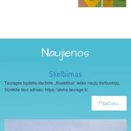
Naujienos
Skelbimas
Tauragės lopšelis-darželis ,,Kodėlčius” ieško naujų darbuotojų,
žiūrėkite šiuo adresu: https://atvira.taurage.lt/
Plačiau...