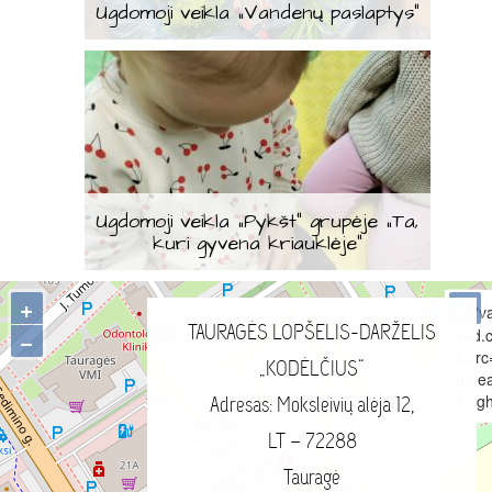
Ugdomoji veikla „Vandenų paslaptys“
Ugdomoji veikla „Pykšt“ grupėje „Ta,
kuri gyvena kriauklėje“
+
⤢
"v
TAURAGĖS LOPŠELIS-DARŽELIS
s=d.c
−
s.src
„KODĖLČIUS“
d.he
heigh
Adresas: Moksleivių alėja 12,
LT – 72288
Tauragė